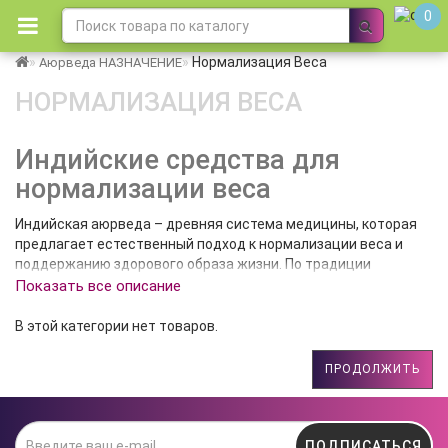
0
Нормализация Веса
Аюрведа НАЗНАЧЕНИЕ
НОРМАЛИЗАЦИЯ ВЕСА
Индийские средства для
нормализации веса
Индийская аюрведа – древняя система медицины, которая
предлагает естественный подход к нормализации веса и
поддержанию здорового образа жизни. По традиции
считается, что каждый человек имеет свою индивидуальную
Показать все описание
конституцию, обусловленную сочетанием телесных энергий
Вата, Питта и Капха.
В этой категории нет товаров.
Для нормализации веса тела аюрведа рекомендует
ПРОДОЛЖИТЬ
следующие подходы:
Регулирование пищи
. Важно следить за своим
режимом питания и употреблять пищу,
соответствующую вашей конституции и текущему
ПОДПИСАТЬСЯ